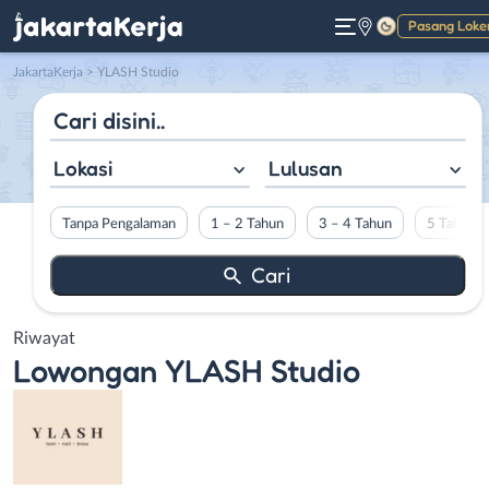
Pasang Loke
Gelap
JakartaKerja
>
YLASH Studio
Lokasi
Lulusan
Tanpa Pengalaman
1 – 2 Tahun
3 – 4 Tahun
5 Tahun L
Riwayat
Lowongan
YLASH Studio