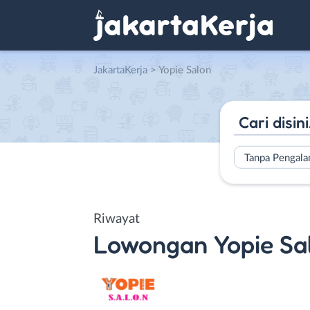
JakartaKerja
>
Yopie Salon
Tanpa Pengal
Riwayat
Lowongan
Yopie Sa