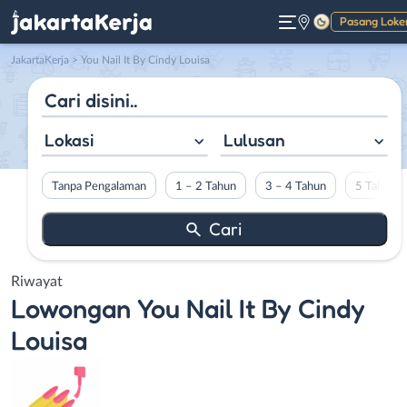
Pasang Loke
Gelap
JakartaKerja
>
You Nail It By Cindy Louisa
Lokasi
Lulusan
Tanpa Pengalaman
1 – 2 Tahun
3 – 4 Tahun
5 Tahun L
Riwayat
Lowongan
You Nail It By Cindy
Louisa