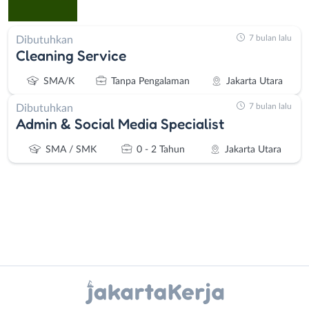
7 bulan lalu
Dibutuhkan
Cleaning Service
SMA/K
Tanpa Pengalaman
Jakarta Utara
7 bulan lalu
Dibutuhkan
Admin & Social Media Specialist
SMA / SMK
0 - 2 Tahun
Jakarta Utara
Instagram
WhatsApp
Administrasi
Bebas
Ahli
(Remote
X - Twitter
Telegram
Gizi
Work)
Ahli
Bekasi
Kanal Lainnya..
Kecantikan
Bogor