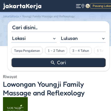
Pasang Loke
Gelap
JakartaKerja
>
Youngji Family Massage and Reflexology
Lokasi
Lulusan
Tanpa Pengalaman
1 – 2 Tahun
3 – 4 Tahun
5 Tahun L
Riwayat
Lowongan
Youngji Family
Massage and Reflexology