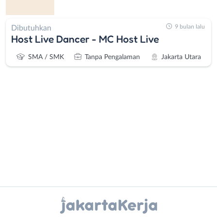
9 bulan lalu
Dibutuhkan
Host Live Dancer - MC Host Live
SMA / SMK
Tanpa Pengalaman
Jakarta Utara
Administrasi
Bebas
Ahli
(Remote
Gizi
Work)
Ahli
Bekasi
Instagram
WhatsApp
Kecantikan
Bogor
Analis
Depok
X - Twitter
Telegram
/
Jakarta
Peneliti
Barat
Kanal Lainnya..
Animator
Jakarta