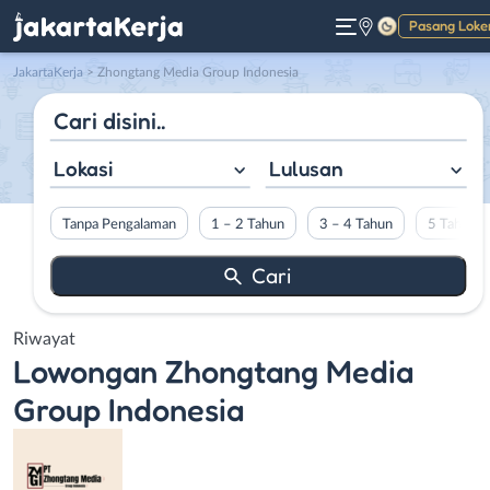
Pasang Loke
Gelap
JakartaKerja
>
Zhongtang Media Group Indonesia
Lokasi
Lulusan
Tanpa Pengalaman
1 – 2 Tahun
3 – 4 Tahun
5 Tahun L
Riwayat
Lowongan
Zhongtang Media
Group Indonesia