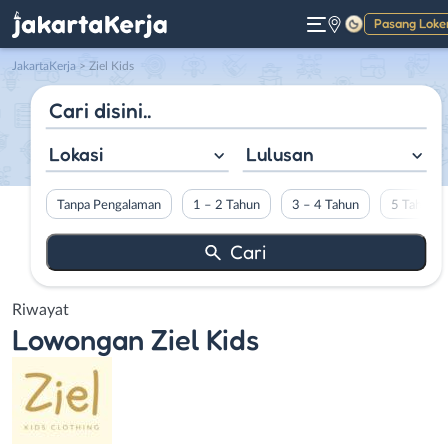
Pasang Loke
Gelap
JakartaKerja
>
Ziel Kids
Lokasi
Lulusan
Tanpa Pengalaman
1 – 2 Tahun
3 – 4 Tahun
5 Tahun L
Riwayat
Lowongan
Ziel Kids