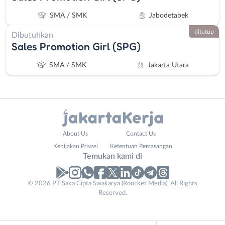
SMA / SMK
Jabodetabek
ditutup
Dibutuhkan
Sales Promotion Girl (SPG)
SMA / SMK
Jakarta Utara
Administrasi
Bebas
About Us
Contact Us
Ahli
(Remote
Kebijakan Privasi
Ketentuan Pemasangan
Gizi
Work)
Temukan kami di
Ahli
Bekasi
Kecantikan
Bogor
© 2026 PT Saka Cipta Swakarya (Roocket Media). All Rights
Analis
Depok
Reserved.
/
Jakarta
Peneliti
Barat
Animator
Jakarta