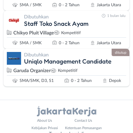
SMA / SMK
0 - 2 Tahun
Jakarta Utara
1 bulan lalu
Dibutuhkan
Staff Toko Snack Ayam
Chikyo Pluit Village
Kompetitif
SMA / SMK
0 - 2 Tahun
Jakarta Utara
ditutup
Dibutuhkan
Uniqlo Management Candidate
Garuda Organizer
Kompetitif
SMA/SMK, D3, S1
0 - 2 Tahun
Depok
Administrasi
Bebas
About Us
Contact Us
Ahli
(Remote
Kebijakan Privasi
Ketentuan Pemasangan
Gizi
Work)