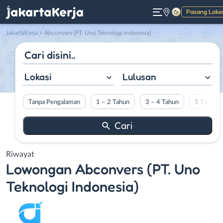
Pasang Loke
Gelap
JakartaKerja
>
Abconvers (PT. Uno Teknologi Indonesia)
Lokasi
Lulusan
Tanpa Pengalaman
1 – 2 Tahun
3 – 4 Tahun
5 Tahun L
Riwayat
Lowongan
Abconvers (PT. Uno
Teknologi Indonesia)