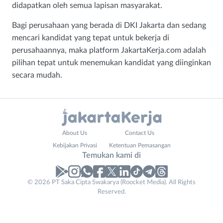
didapatkan oleh semua lapisan masyarakat.
Bagi perusahaan yang berada di DKI Jakarta dan sedang
mencari kandidat yang tepat untuk bekerja di
perusahaannya, maka platform JakartaKerja.com adalah
pilihan tepat untuk menemukan kandidat yang diinginkan
secara mudah.
Administrasi
Bebas
About Us
Contact Us
Ahli
(Remote
Kebijakan Privasi
Ketentuan Pemasangan
Gizi
Work)
Temukan kami di
Ahli
Bekasi
Kecantikan
Bogor
© 2026 PT Saka Cipta Swakarya (Roocket Media). All Rights
Analis
Depok
Reserved.
/
Jakarta
Peneliti
Barat
Animator
Jakarta