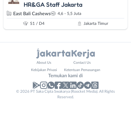
HR&GA Staff Jakarta
East Bali Cashews
4,6 - 5,5 Juta
S1 / D4
Jakarta Timur
Administrasi
Bebas
About Us
Contact Us
Ahli
(Remote
Kebijakan Privasi
Ketentuan Pemasangan
Gizi
Work)
Temukan kami di
Ahli
Bekasi
Kecantikan
Bogor
© 2026 PT Saka Cipta Swakarya (Roocket Media). All Rights
Analis
Depok
Reserved.
/
Jakarta
Peneliti
Barat
Animator
Jakarta
Apoteker
Pusat
Arsitek
Jakarta