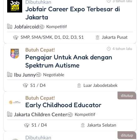
3 tahun lalu
Dibutuhkan
Jobfair Career Expo Terbesar di
Jakarta
Jobfaircoid
Kompetitif
SMP, SMA/SMK, D1, D2, D3, S1
Jakarta Pusat
4 tahun lalu
Butuh Cepat!
Pengajar Untuk Anak dengan
Spektrum Autisme
Ibu Junny
Negotiable
S1 / D4
Luar Jabodetabek
ditutup
Butuh Cepat!
Early Childhood Educator
Jakarta Children Center
Kompetitif
S1 / D4
Jakarta Selatan
ditutup
Dibutuhkan