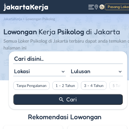
Pasang Loke
Gelap
JakartaKerja
>
Lowongan Psikolog
Lowongan
Kerja
Psikolog
di Jakarta
Semua Loker Psikolog di Jakarta terbaru dapat anda temukan 
halaman ini
Lokasi
Lulusan
Tanpa Pengalaman
1 – 2 Tahun
3 – 4 Tahun
5 Tahun L
Rekomendasi Lowongan