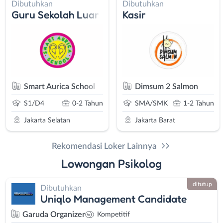
Dibutuhkan
Dibutuhkan
rin - MC Live Dancing - MUA
Guru Sekolah Luar Biasa - Admin Staff/ Ope
Kasir
Smart Aurica School
Dimsum 2 Salmon
S1/D4
0-2 Tahun
SMA/SMK
1-2 Tahun
Jakarta Selatan
Jakarta Barat
Rekomendasi Loker Lainnya
Lowongan Psikolog
ditutup
Dibutuhkan
Uniqlo Management Candidate
Garuda Organizer
Kompetitif