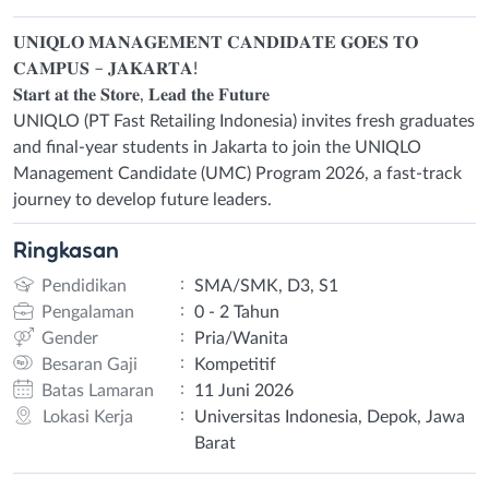
𝐔𝐍𝐈𝐐𝐋𝐎 𝐌𝐀𝐍𝐀𝐆𝐄𝐌𝐄𝐍𝐓 𝐂𝐀𝐍𝐃𝐈𝐃𝐀𝐓𝐄 𝐆𝐎𝐄𝐒 𝐓𝐎
𝐂𝐀𝐌𝐏𝐔𝐒 – 𝐉𝐀𝐊𝐀𝐑𝐓𝐀!
𝐒𝐭𝐚𝐫𝐭 𝐚𝐭 𝐭𝐡𝐞 𝐒𝐭𝐨𝐫𝐞, 𝐋𝐞𝐚𝐝 𝐭𝐡𝐞 𝐅𝐮𝐭𝐮𝐫𝐞
UNIQLO (PT Fast Retailing Indonesia) invites fresh graduates
and final‑year students in Jakarta to join the UNIQLO
Management Candidate (UMC) Program 2026, a fast‑track
journey to develop future leaders.
Ringkasan
:
Pendidikan
SMA/SMK, D3, S1
:
Pengalaman
0 - 2 Tahun
:
Gender
Pria/Wanita
:
Besaran Gaji
Kompetitif
:
Batas Lamaran
11 Juni 2026
:
Lokasi Kerja
Universitas Indonesia, Depok, Jawa
Barat