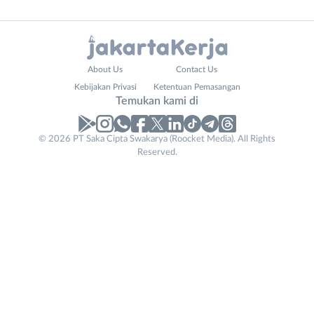
Asisten
Selatan
bisa
Baker
Jakarta
mengirimkan
Barista
Timur
lamaran
Bartender
Jakarta
About Us
Contact Us
Bidan
Utara
Lowongan
Kebijakan Privasi
Ketentuan Pemasangan
Crew
Kepulauan
berisi
Temukan kami di
Kapal
Seribu
penipuan
Desainer
Luar
© 2026 PT Saka Cipta Swakarya (Roocket Media). All Rights
Distributor
Jabodetabek
Materi
Reserved.
Dokter
Tangerang
lowongan
Dokter
salah
Hewan
Fasilitator
Lainnya
Fotografer
Geologist
Detail
Helper
Laporan
*
Host
Live
IT