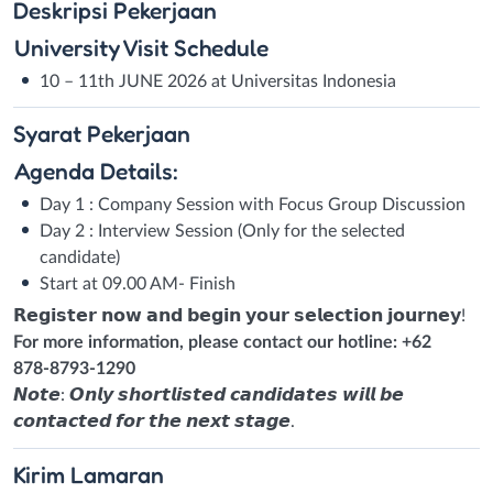
Deskripsi
Pekerjaan
University Visit Schedule
10 – 11th JUNE 2026 at Universitas Indonesia
Syarat
Pekerjaan
Agenda Details:
Day 1 : Company Session with Focus Group Discussion
Day 2 : Interview Session (Only for the selected
candidate)
Start at 09.00 AM- Finish
𝗥𝗲𝗴𝗶𝘀𝘁𝗲𝗿 𝗻𝗼𝘄 𝗮𝗻𝗱 𝗯𝗲𝗴𝗶𝗻 𝘆𝗼𝘂𝗿 𝘀𝗲𝗹𝗲𝗰𝘁𝗶𝗼𝗻 𝗷𝗼𝘂𝗿𝗻𝗲𝘆!
For more information, please contact our hotline: +62
878‑8793‑1290
𝙉𝙤𝙩𝙚: 𝙊𝙣𝙡𝙮 𝙨𝙝𝙤𝙧𝙩𝙡𝙞𝙨𝙩𝙚𝙙 𝙘𝙖𝙣𝙙𝙞𝙙𝙖𝙩𝙚𝙨 𝙬𝙞𝙡𝙡 𝙗𝙚
𝙘𝙤𝙣𝙩𝙖𝙘𝙩𝙚𝙙 𝙛𝙤𝙧 𝙩𝙝𝙚 𝙣𝙚𝙭𝙩 𝙨𝙩𝙖𝙜𝙚.
Kirim
Lamaran