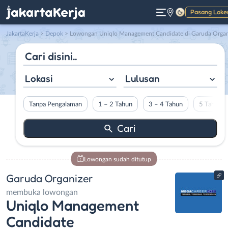
Pasang Loke
Gelap
JakartaKerja
>
Depok
> Lowongan Uniqlo Management Candidate di Garuda Organize
Lokasi
Lulusan
Tanpa Pengalaman
1 – 2 Tahun
3 – 4 Tahun
5 Tahun L
Lowongan sudah ditutup
Garuda Organizer
membuka lowongan
Uniqlo Management
Candidate