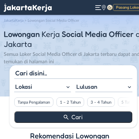
Pasang Loke
Gelap
JakartaKerja
>
Lowongan Social Media Officer
Lowongan
Kerja
Social Media Officer
d
Jakarta
Semua Loker Social Media Officer di Jakarta terbaru dapat an
temukan di halaman ini
Lokasi
Lulusan
Tanpa Pengalaman
1 – 2 Tahun
3 – 4 Tahun
5 Tahun L
Rekomendasi Lowongan