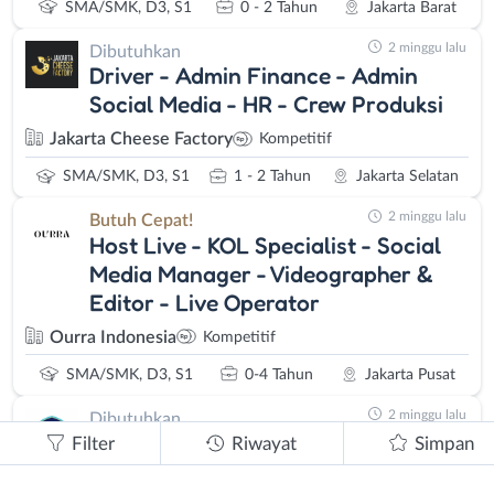
SMA/SMK, D3, S1
0 - 2 Tahun
Jakarta Barat
2 minggu lalu
Dibutuhkan
Driver - Admin Finance - Admin
Social Media - HR - Crew Produksi
Jakarta Cheese Factory
Kompetitif
SMA/SMK, D3, S1
1 - 2 Tahun
Jakarta Selatan
2 minggu lalu
Butuh Cepat!
Host Live - KOL Specialist - Social
Media Manager - Videographer &
Editor - Live Operator
Ourra Indonesia
Kompetitif
SMA/SMK, D3, S1
0-4 Tahun
Jakarta Pusat
2 minggu lalu
Dibutuhkan
Social Media Specialist
Filter
Riwayat
Simpan
Haramainku
Kompetitif