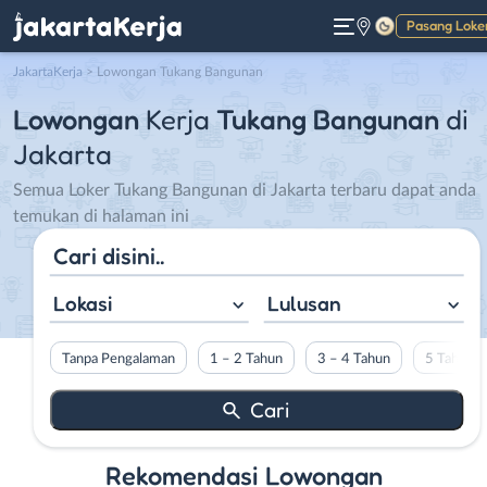
Pasang Loke
Gelap
JakartaKerja
>
Lowongan Tukang Bangunan
Lowongan
Kerja
Tukang Bangunan
di
Jakarta
Semua Loker Tukang Bangunan di Jakarta terbaru dapat anda
temukan di halaman ini
Lokasi
Lulusan
Tanpa Pengalaman
1 – 2 Tahun
3 – 4 Tahun
5 Tahun L
Rekomendasi Lowongan