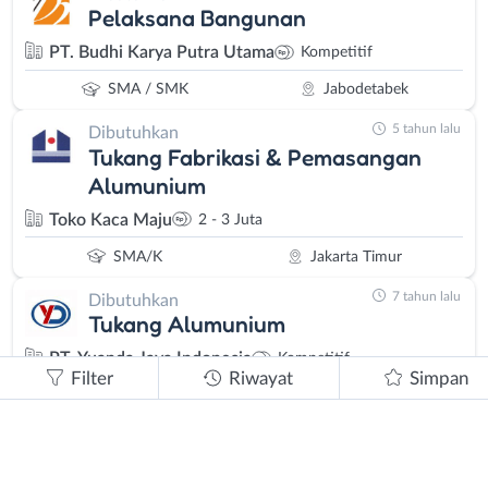
Pelaksana Bangunan
PT. Budhi Karya Putra Utama
Kompetitif
SMA / SMK
Jabodetabek
5 tahun lalu
Dibutuhkan
Tukang Fabrikasi & Pemasangan
Alumunium
Toko Kaca Maju
2 - 3 Juta
SMA/K
Jakarta Timur
7 tahun lalu
Dibutuhkan
Tukang Alumunium
PT. Yuanda Jaya Indonesia
Kompetitif
Filter
Riwayat
Simpan
SMA / SMK
Bekasi