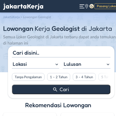
Pasang Loke
Gelap
JakartaKerja
>
Lowongan Geologist
Lowongan
Kerja
Geologist
di Jakarta
Semua Loker Geologist di Jakarta terbaru dapat anda temukan
di halaman ini
Lokasi
Lulusan
Tanpa Pengalaman
1 – 2 Tahun
3 – 4 Tahun
5 Tahun L
Rekomendasi Lowongan