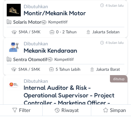
4 bulan lalu
Dibutuhkan
Montir/Mekanik Motor
Solaris Motor
Kompetitif
SMA / SMK
0 - 2 Tahun
Jakarta Selatan
4 bulan lalu
Dibutuhkan
Mekanik Kendaraan
Sentra Otomotif
Kompetitif
SMA / SMK
5 Tahun Lebih
Jakarta Barat
ditutup
Dibutuhkan
Internal Auditor & Risk -
Operational Supervisor - Project
Controller - Marketing Officer -
Engineering - Beberapa Posisi
Filter
Riwayat
Simpan
Lainnya
PT. Energy Sarana Sejahtera
Kompetitif