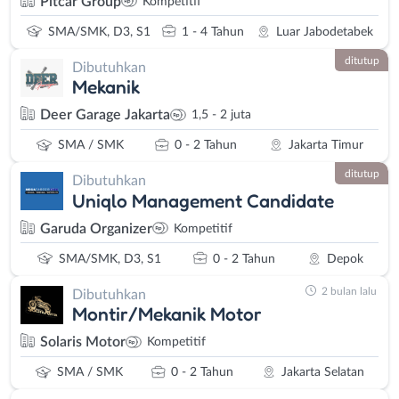
Pitcar Group
Kompetitif
SMA/SMK, D3, S1
1 - 4 Tahun
Luar Jabodetabek
ditutup
Dibutuhkan
Mekanik
Deer Garage Jakarta
1,5 - 2 juta
SMA / SMK
0 - 2 Tahun
Jakarta Timur
ditutup
Dibutuhkan
Uniqlo Management Candidate
Garuda Organizer
Kompetitif
SMA/SMK, D3, S1
0 - 2 Tahun
Depok
2 bulan lalu
Dibutuhkan
Montir/Mekanik Motor
Solaris Motor
Kompetitif
SMA / SMK
0 - 2 Tahun
Jakarta Selatan