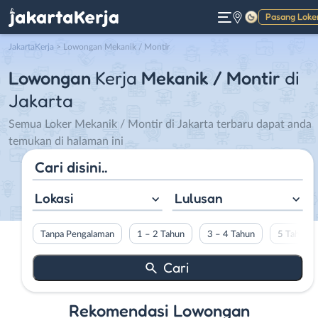
Pasang Loke
Gelap
JakartaKerja
>
Lowongan Mekanik / Montir
Lowongan
Kerja
Mekanik / Montir
di
Jakarta
Semua Loker Mekanik / Montir di Jakarta terbaru dapat anda
temukan di halaman ini
Lokasi
Lulusan
Tanpa Pengalaman
1 – 2 Tahun
3 – 4 Tahun
5 Tahun L
Rekomendasi Lowongan