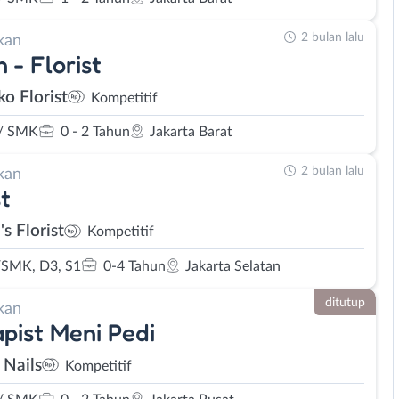
2 bulan lalu
kan
 - Florist
ko Florist
Kompetitif
/ SMK
0 - 2 Tahun
Jakarta Barat
2 bulan lalu
kan
st
s Florist
Kompetitif
SMK, D3, S1
0-4 Tahun
Jakarta Selatan
ditutup
kan
pist Meni Pedi
 Nails
Kompetitif