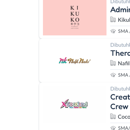
Dibutuh
Admin
Kiku
SMA 
Dibutuh
Thera
Nafil
SMA 
Dibutuh
Creat
Crew 
Coco
SMA/