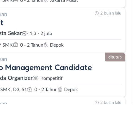
/ SMK
0 - 2 Tahun
Jakarta Pusat
2 bulan lalu
kan
st
sta Sekar
1,3 - 2 juta
/ SMK
0 - 2 Tahun
Depok
ditutup
kan
lo Management Candidate
da Organizer
Kompetitif
SMK, D3, S1
0 - 2 Tahun
Depok
2 bulan lalu
kan
ive Marketing - Staff Admin
erdine Jeans
Kompetitif