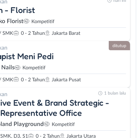
hari ini
kan
 - Florist
ko Florist
Kompetitif
/ SMK
0 - 2 Tahun
Jakarta Barat
ditutup
kan
pist Meni Pedi
 Nails
Kompetitif
/ SMK
0 - 2 Tahun
Jakarta Pusat
1 bulan lalu
kan
ive Event & Brand Strategic -
Representative Office
land Playground
Kompetitif
SMK, D3, S1
0 - 2 Tahun
Jakarta Utara