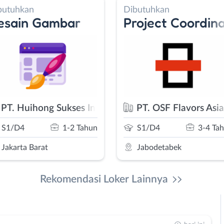
Dibutuhkan
Dibutuhkan
Project Coordinator
Waiters - Staf
ia
PT. OSF Flavors Asia
Ayam Bakar Prim
S1/D4
3-4 Tahun
SMA/SMK
0-
Jabodetabek
Jakarta Pusat
Rekomendasi Loker Lainnya