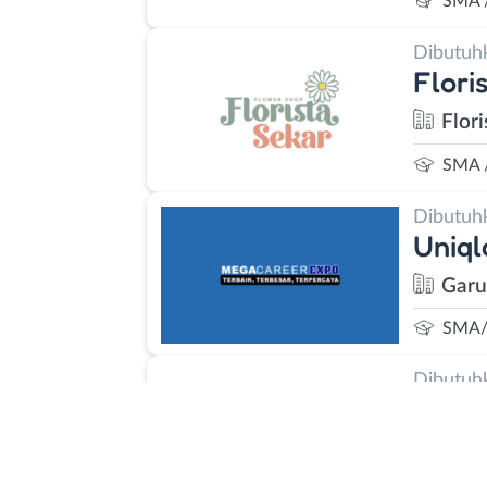
SMA 
Dibutuh
Flori
Flori
SMA 
Dibutuh
Uniq
Garu
SMA/
Dibutuh
Creat
Papp