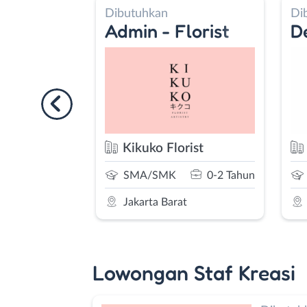
n
Dibutuhkan
 Florist
Desain Gambar
Florist
PT. Huihong Sukses Indones
MK
0-2 Tahun
SMA/SMK
1-2 Tahun
Barat
Jakarta Barat
Lowongan Staf Kreasi