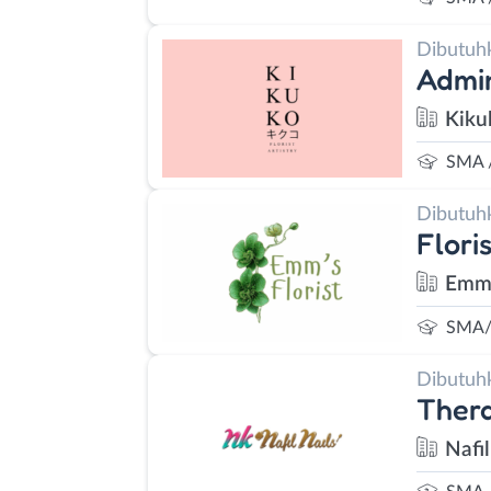
Dibutuh
Admin
Kiku
SMA 
Dibutuh
Flori
Emm'
SMA/
Dibutuh
Thera
Nafil