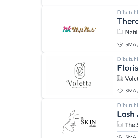
Dibutuh
Thera
Nafil
SMA 
Dibutuh
Flori
Vole
SMA 
Dibutuh
Lash 
The 
SMA 