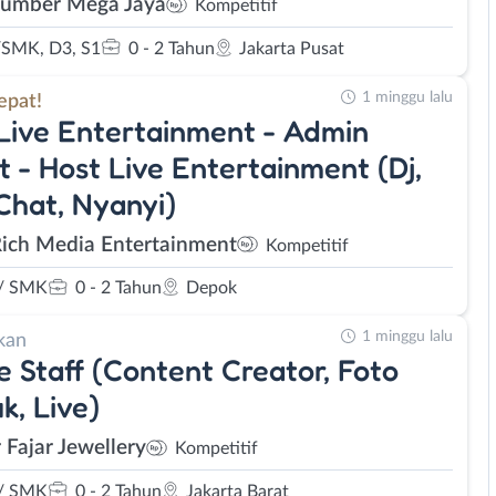
Sumber Mega Jaya
Kompetitif
SMK, D3, S1
0 - 2 Tahun
Jakarta Pusat
1 minggu lalu
epat!
Live Entertainment - Admin
t - Host Live Entertainment (Dj,
Chat, Nyanyi)
Rich Media Entertainment
Kompetitif
/ SMK
0 - 2 Tahun
Depok
1 minggu lalu
kan
e Staff (Content Creator, Foto
k, Live)
 Fajar Jewellery
Kompetitif
/ SMK
0 - 2 Tahun
Jakarta Barat