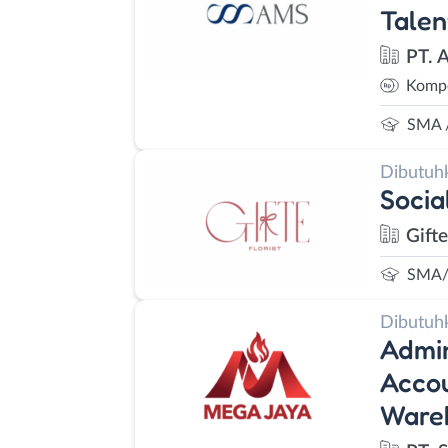
Talen
PT. 
Kompe
SMA 
Dibutuh
Socia
Gifte
SMA/
Dibutuh
Admin
Accou
Wareh