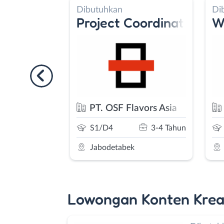
Dibutuhkan
Di
Maker
Project Coordinator
Wa
nggono
PT. OSF Flavors Asia
0-2 Tahun
S1/D4
3-4 Tahun
t
Jabodetabek
Lowongan Konten Krea