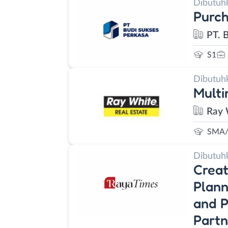
Dibutuh
Purch
PT. 
S1
Dibutuh
Multi
Ray 
SMA/
Dibutuh
Creat
Plann
and P
Partn