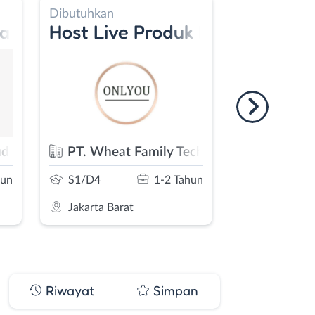
Dibutuhkan
Dibutuhkan
Lash Extension
Host Live Produk Kosmetik - Ho
Lead Ma
udio
PT. Wheat Family Technology
Star Gro
hun
SMA/SMK
1-2 Tahun
S1/D4
Jakarta Barat
Bebas (Rem
Riwayat
Simpan