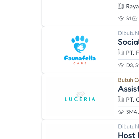
Raya
S1
Dibutuh
Socia
PT. 
D3, S
Butuh C
Assis
PT. 
SMA 
Dibutuh
Host 