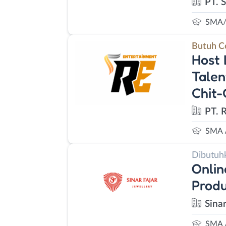
PT. 
SMA/
Butuh C
Host 
Talen
Chit-
PT. 
SMA 
Dibutuh
Onlin
Produ
Sinar
SMA 