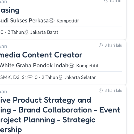
hari ini
kan
asing
Budi Sukses Perkasa
Kompetitif
0 - 2 Tahun
Jakarta Barat
3 hari lalu
kan
media Content Creator
White Graha Pondok Indah
Kompetitif
SMK, D3, S1
0 - 2 Tahun
Jakarta Selatan
3 hari lalu
kan
ive Product Strategy and
ing - Brand Collaboration - Event
roject Planning - Strategic
ership