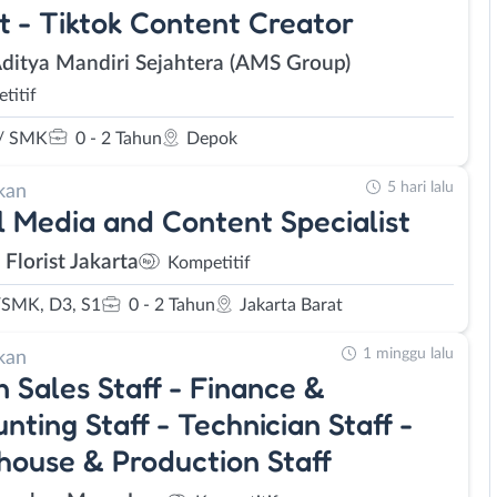
t - Tiktok Content Creator
Aditya Mandiri Sejahtera (AMS Group)
titif
/ SMK
0 - 2 Tahun
Depok
5 hari lalu
kan
l Media and Content Specialist
 Florist Jakarta
Kompetitif
SMK, D3, S1
0 - 2 Tahun
Jakarta Barat
1 minggu lalu
kan
 Sales Staff - Finance &
nting Staff - Technician Staff -
ouse & Production Staff