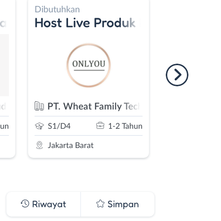
Dibutuhkan
Dibutuhkan
Lash Extension
Host Live Produk Kosmetik - Ho
Lead Ma
udio
PT. Wheat Family Technology
Star Gro
hun
SMA/SMK
1-2 Tahun
S1/D4
Jakarta Barat
Bebas (Rem
Riwayat
Simpan