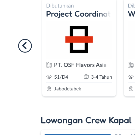
Dibutuhkan
Di
Maker
Project Coordinator
Wa
nggono
PT. OSF Flavors Asia
0-2 Tahun
S1/D4
3-4 Tahun
t
Jabodetabek
Lowongan Crew Kapal