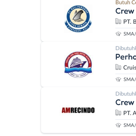
Butuh C
Crew 
PT. 
SMA/
Dibutuh
Perho
Crui
SMA/
Dibutuh
Crew 
PT. 
SMA/