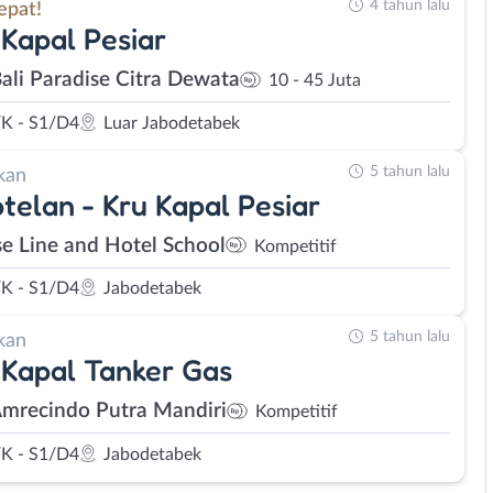
4 tahun lalu
epat!
Kapal Pesiar
Bali Paradise Citra Dewata
10 - 45 Juta
K - S1/D4
Luar Jabodetabek
5 tahun lalu
kan
telan - Kru Kapal Pesiar
se Line and Hotel School
Kompetitif
K - S1/D4
Jabodetabek
5 tahun lalu
kan
Kapal Tanker Gas
Amrecindo Putra Mandiri
Kompetitif
K - S1/D4
Jabodetabek