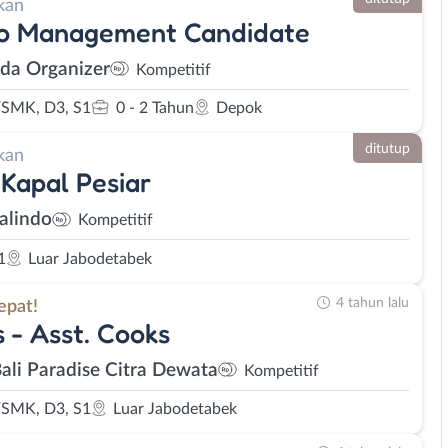
kan
lo Management Candidate
da Organizer
Kompetitif
SMK, D3, S1
0 - 2 Tahun
Depok
ditutup
kan
Kapal Pesiar
alindo
Kompetitif
1
Luar Jabodetabek
4 tahun lalu
epat!
 - Asst. Cooks
Bali Paradise Citra Dewata
Kompetitif
SMK, D3, S1
Luar Jabodetabek