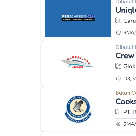
Dibutuh
Uniq
Garu
SMA/
Dibutuh
Crew 
Glob
D3, S
Butuh C
Cooks
PT. 
SMA/