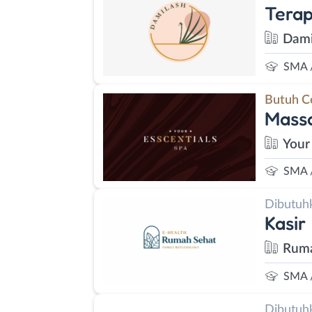
Terap
Dami
SMA 
Butuh C
Massa
Your
SMA 
Dibutuh
Kasir
Ruma
SMA 
Dibutuh