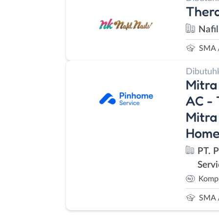
Thera
Nafil
SMA 
Dibutuh
Mitra
AC - 
Mitra
Homef
PT. 
Servi
Kompe
SMA 