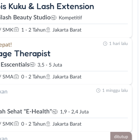
is Kuku & Lash Extension
lash Beauty Studio
Kompetitif
/ SMK
1 - 2 Tahun
Jakarta Barat
1 hari lalu
epat!
ge Therapist
 Esscentials
3,5 - 5 Juta
/ SMA
0 - 2 Tahun
Jakarta Barat
1 minggu lalu
kan
h Sehat "E-Health"
1,9 - 2,4 Juta
/ SMK
0 - 2 Tahun
Jakarta Barat
ditutup
kan