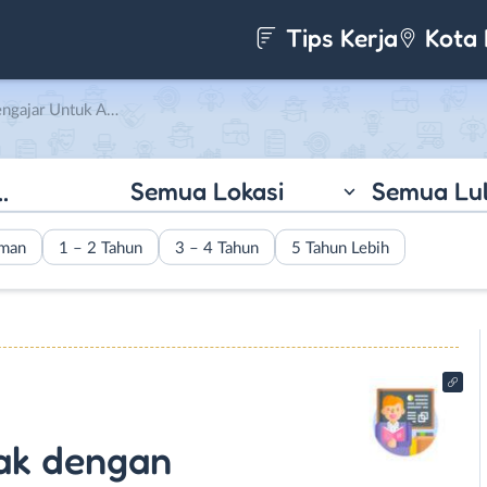
Tips Kerja
Kota 
gan Spektrum Autisme di Ibu Junny
Semua Lokasi
Semua Lu
aman
1 – 2 Tahun
3 – 4 Tahun
5 Tahun Lebih
ak dengan