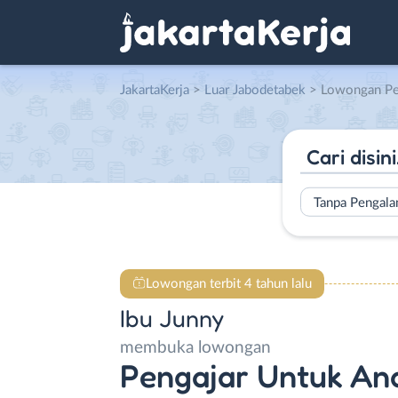
JakartaKerja
>
Luar Jabodetabek
> Lowongan Pengajar Untuk Anak den
Tanpa Pengal
Lowongan terbit 4 tahun lalu
Ibu Junny
membuka lowongan
Pengajar Untuk An