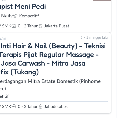
pist Meni Pedi
 Nails
Kompetitif
/ SMK
0 - 2 Tahun
Jakarta Pusat
1 minggu lalu
kan
 Inti Hair & Nail (Beauty) - Teknisi
Terapis Pijat Regular Massage -
 Jasa Carwash - Mitra Jasa
ix (Tukang)
Perdagangan Mitra Estate Domestik (Pinhome
ce)
titif
/ SMK
0 - 2 Tahun
Jabodetabek