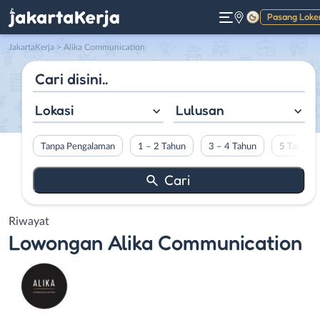
Pasang Loke
Gelap
JakartaKerja
>
Alika Communication
Lokasi
Lulusan
Tanpa Pengalaman
1 – 2 Tahun
3 – 4 Tahun
5 Tahun L
Riwayat
Lowongan
Alika Communication