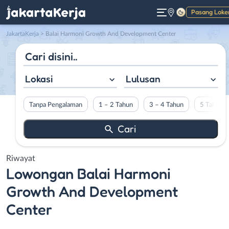
Pasang Loke
Gelap
JakartaKerja
>
Balai Harmoni Growth And Development Center
Lokasi
Lulusan
Tanpa Pengalaman
1 – 2 Tahun
3 – 4 Tahun
5 Tahun L
Riwayat
Lowongan
Balai Harmoni
Growth And Development
Center