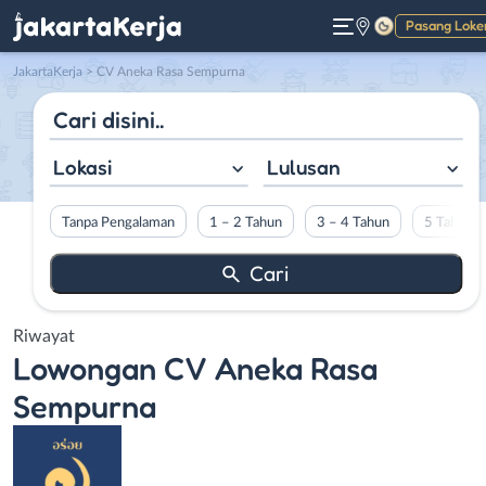
Pasang Loke
Gelap
JakartaKerja
>
CV Aneka Rasa Sempurna
Lokasi
Lulusan
Tanpa Pengalaman
1 – 2 Tahun
3 – 4 Tahun
5 Tahun L
Riwayat
Lowongan
CV Aneka Rasa
Sempurna