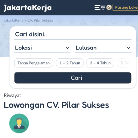
Pasang Loke
Gelap
JakartaKerja
>
CV. Pilar Sukses
Lokasi
Lulusan
Tanpa Pengalaman
1 – 2 Tahun
3 – 4 Tahun
5 Tahun L
Riwayat
Lowongan
CV. Pilar Sukses