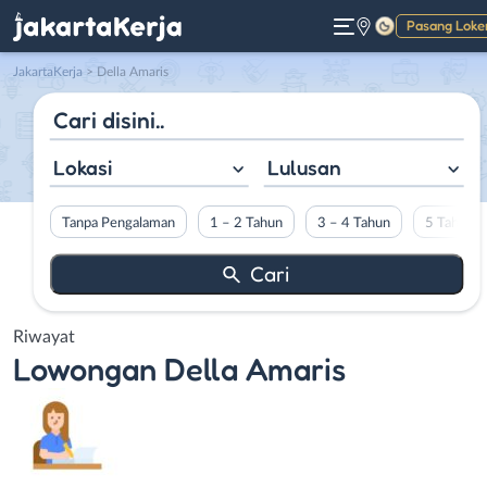
Pasang Loke
Gelap
JakartaKerja
>
Della Amaris
Lokasi
Lulusan
Tanpa Pengalaman
1 – 2 Tahun
3 – 4 Tahun
5 Tahun L
Riwayat
Lowongan
Della Amaris