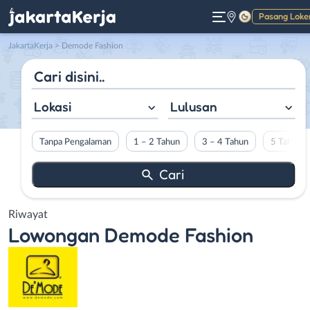
Pasang Loke
Gelap
JakartaKerja
>
Demode Fashion
Lokasi
Lulusan
Tanpa Pengalaman
1 – 2 Tahun
3 – 4 Tahun
5 Tahun L
Riwayat
Lowongan
Demode Fashion