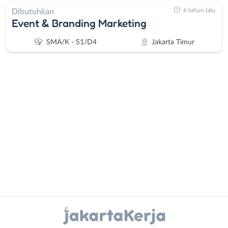
6 tahun lalu
Dibutuhkan
Event & Branding Marketing
SMA/K - S1/D4
Jakarta Timur
Administrasi
Bebas
Ahli
(Remote
Gizi
Work)
Ahli
Bekasi
Kecantikan
Bogor
Analis
Depok
Instagram
WhatsApp
/
Jakarta
Peneliti
Barat
X - Twitter
Telegram
Animator
Jakarta
Apoteker
Pusat
Kanal Lainnya..
Arsitek
Jakarta