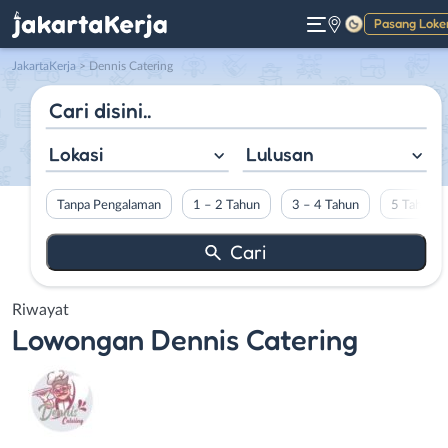
Pasang Loke
Gelap
JakartaKerja
>
Dennis Catering
Lokasi
Lulusan
Tanpa Pengalaman
1 – 2 Tahun
3 – 4 Tahun
5 Tahun L
Riwayat
Lowongan
Dennis Catering