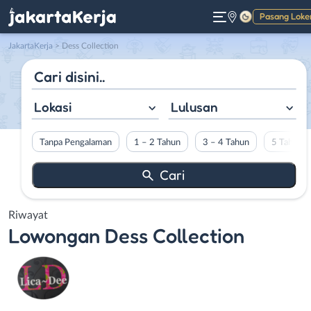
Pasang Loke
Gelap
JakartaKerja
>
Dess Collection
Lokasi
Lulusan
Tanpa Pengalaman
1 – 2 Tahun
3 – 4 Tahun
5 Tahun L
Riwayat
Lowongan
Dess Collection