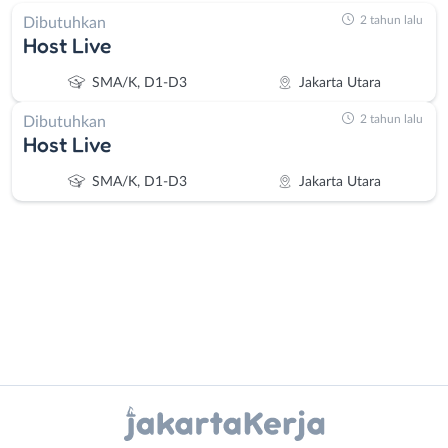
2 tahun lalu
Dibutuhkan
Host Live
SMA/K, D1-D3
Jakarta Utara
2 tahun lalu
Dibutuhkan
Host Live
SMA/K, D1-D3
Jakarta Utara
Administrasi
Bebas
Ahli
(Remote
Instagram
WhatsApp
Gizi
Work)
Ahli
Bekasi
X - Twitter
Telegram
Kecantikan
Bogor
Analis
Depok
Kanal Lainnya..