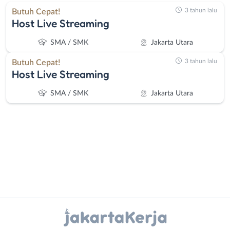
3 tahun lalu
Butuh Cepat!
Host Live Streaming
SMA / SMK
Jakarta Utara
3 tahun lalu
Butuh Cepat!
Host Live Streaming
SMA / SMK
Jakarta Utara
Administrasi
Bebas
Ahli
(Remote
Instagram
WhatsApp
Gizi
Work)
Ahli
Bekasi
X - Twitter
Telegram
Kecantikan
Bogor
Analis
Depok
Kanal Lainnya..