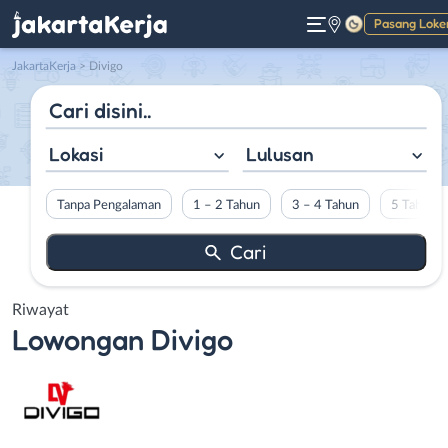
Pasang Loke
Gelap
JakartaKerja
>
Divigo
Lokasi
Lulusan
Tanpa Pengalaman
1 – 2 Tahun
3 – 4 Tahun
5 Tahun L
Riwayat
Lowongan
Divigo