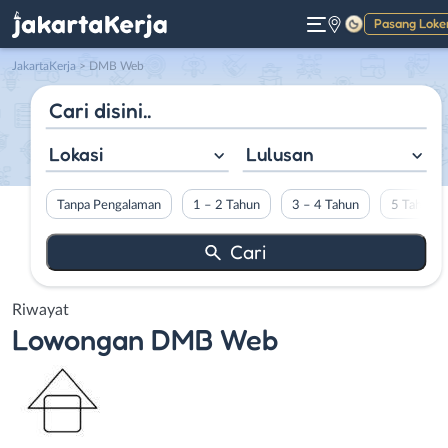
Pasang Loke
Gelap
JakartaKerja
>
DMB Web
Lokasi
Lulusan
Tanpa Pengalaman
1 – 2 Tahun
3 – 4 Tahun
5 Tahun L
Riwayat
Lowongan
DMB Web