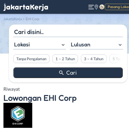
Pasang Loke
Gelap
JakartaKerja
>
EHI Corp
Lokasi
Lulusan
Tanpa Pengalaman
1 – 2 Tahun
3 – 4 Tahun
5 Tahun L
Riwayat
Lowongan
EHI Corp