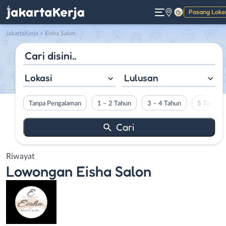
Pasang Loke
Gelap
JakartaKerja
>
Eisha Salon
Lokasi
Lulusan
Tanpa Pengalaman
1 – 2 Tahun
3 – 4 Tahun
5 Tahun L
Riwayat
Lowongan
Eisha Salon