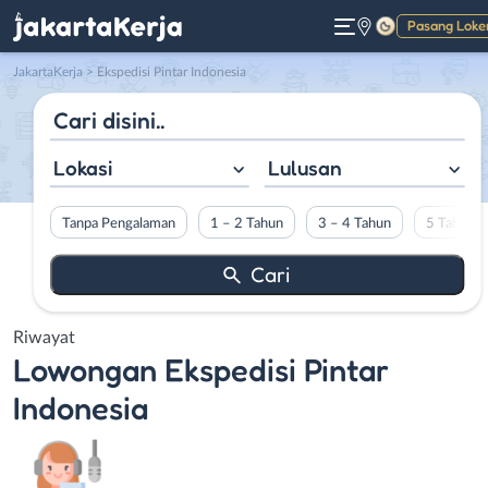
Pasang Loke
Gelap
JakartaKerja
>
Ekspedisi Pintar Indonesia
Lokasi
Lulusan
Tanpa Pengalaman
1 – 2 Tahun
3 – 4 Tahun
5 Tahun L
Riwayat
Lowongan
Ekspedisi Pintar
Indonesia