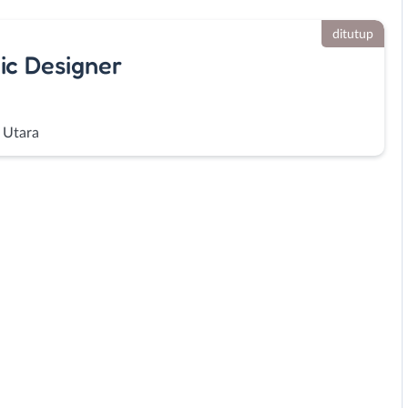
ditutup
hic Designer
a Utara