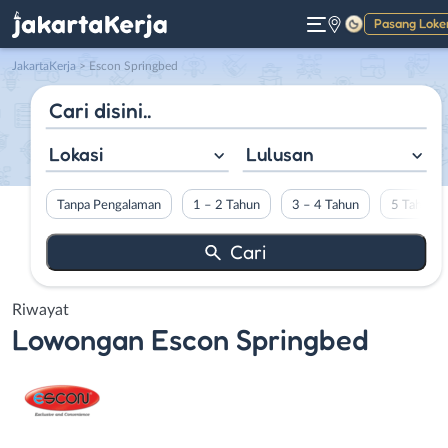
Pasang Loke
Gelap
JakartaKerja
>
Escon Springbed
Lokasi
Lulusan
Tanpa Pengalaman
1 – 2 Tahun
3 – 4 Tahun
5 Tahun L
Riwayat
Lowongan
Escon Springbed