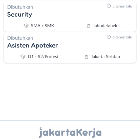
5 tahun lalu
Dibutuhkan
Security
SMA / SMK
Jabodetabek
6 tahun lalu
Dibutuhkan
Asisten Apoteker
D1 - S2/Profesi
Jakarta Selatan
Administrasi
Bebas
Ahli
(Remote
Instagram
WhatsApp
Gizi
Work)
Ahli
Bekasi
X - Twitter
Telegram
Kecantikan
Bogor
Analis
Depok
Kanal Lainnya..