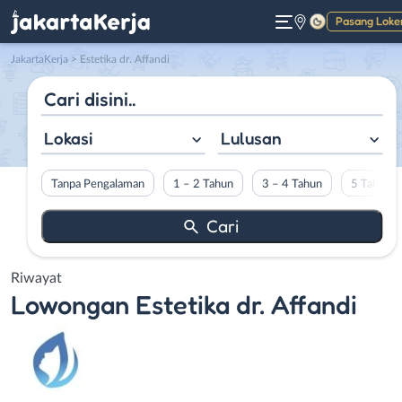
Pasang Loke
Gelap
JakartaKerja
>
Estetika dr. Affandi
Lokasi
Lulusan
Tanpa Pengalaman
1 – 2 Tahun
3 – 4 Tahun
5 Tahun L
Riwayat
Lowongan
Estetika dr. Affandi