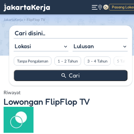
Pasang Loke
Gelap
JakartaKerja
>
FlipFlop TV
Lokasi
Lulusan
Tanpa Pengalaman
1 – 2 Tahun
3 – 4 Tahun
5 Tahun L
Riwayat
Lowongan
FlipFlop TV