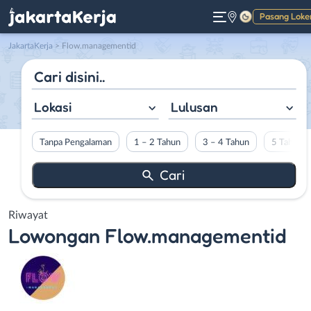
Pasang Loke
Gelap
JakartaKerja
>
Flow.managementid
Lokasi
Lulusan
Tanpa Pengalaman
1 – 2 Tahun
3 – 4 Tahun
5 Tahun L
Riwayat
Lowongan
Flow.managementid