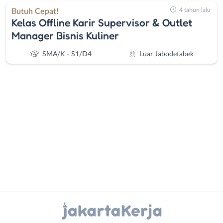
4 tahun lalu
Butuh Cepat!
Kelas Offline Karir Supervisor & Outlet
Manager Bisnis Kuliner
SMA/K - S1/D4
Luar Jabodetabek
Administrasi
Bebas
Ahli
(Remote
Gizi
Work)
Ahli
Bekasi
Kecantikan
Bogor
Instagram
WhatsApp
Analis
Depok
/
Jakarta
X - Twitter
Telegram
Peneliti
Barat
Animator
Jakarta
Kanal Lainnya..
Apoteker
Pusat