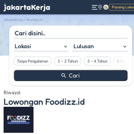
Pasang Loke
Gelap
JakartaKerja
>
Foodizz.id
Lokasi
Lulusan
Tanpa Pengalaman
1 – 2 Tahun
3 – 4 Tahun
5 Tahun L
Riwayat
Lowongan
Foodizz.id