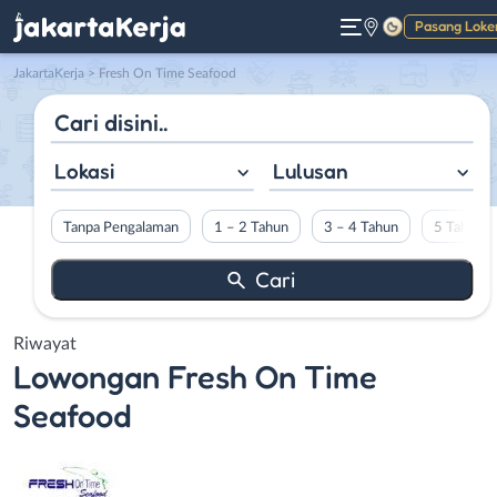
Pasang Loke
Gelap
JakartaKerja
>
Fresh On Time Seafood
Lokasi
Lulusan
Tanpa Pengalaman
1 – 2 Tahun
3 – 4 Tahun
5 Tahun L
Riwayat
Lowongan
Fresh On Time
Seafood