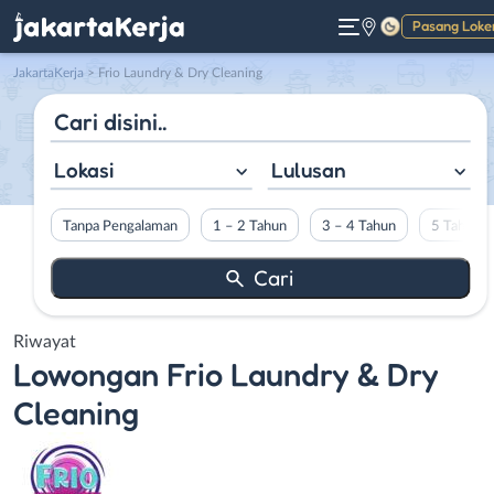
Pasang Loke
Gelap
JakartaKerja
>
Frio Laundry & Dry Cleaning
Lokasi
Lulusan
Tanpa Pengalaman
1 – 2 Tahun
3 – 4 Tahun
5 Tahun L
Riwayat
Lowongan
Frio Laundry & Dry
Cleaning