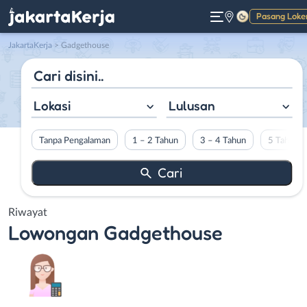
Pasang Loke
Gelap
JakartaKerja
>
Gadgethouse
Lokasi
Lulusan
Tanpa Pengalaman
1 – 2 Tahun
3 – 4 Tahun
5 Tahun L
Riwayat
Lowongan
Gadgethouse