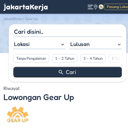
Pasang Loke
Gelap
JakartaKerja
>
Gear Up
Lokasi
Lulusan
Tanpa Pengalaman
1 – 2 Tahun
3 – 4 Tahun
5 Tahun L
Riwayat
Lowongan
Gear Up