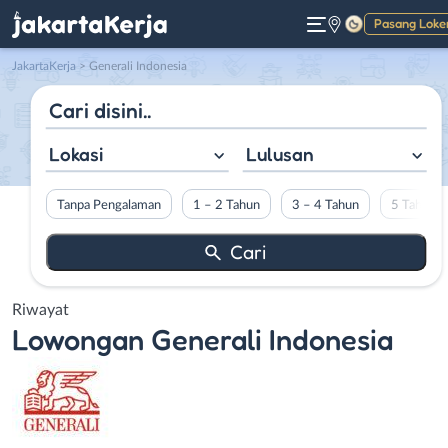
Pasang Loke
Gelap
JakartaKerja
>
Generali Indonesia
Lokasi
Lulusan
Tanpa Pengalaman
1 – 2 Tahun
3 – 4 Tahun
5 Tahun L
Riwayat
Lowongan
Generali Indonesia