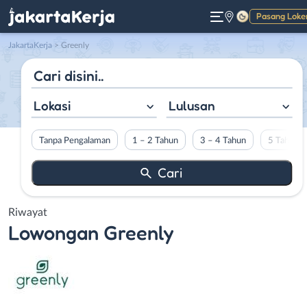
Pasang Loke
Gelap
JakartaKerja
>
Greenly
Lokasi
Lulusan
Tanpa Pengalaman
1 – 2 Tahun
3 – 4 Tahun
5 Tahun L
Riwayat
Lowongan
Greenly