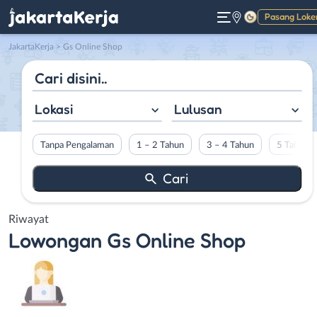
Pasang Loke
Gelap
JakartaKerja
>
Gs Online Shop
Lokasi
Lulusan
Tanpa Pengalaman
1 – 2 Tahun
3 – 4 Tahun
5 Tahun L
Riwayat
Lowongan
Gs Online Shop