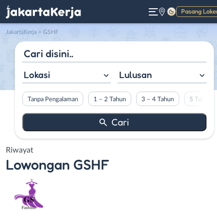
Pasang Loke
Gelap
JakartaKerja
>
GSHF
Lokasi
Lulusan
Tanpa Pengalaman
1 – 2 Tahun
3 – 4 Tahun
5 Tahun L
Riwayat
Lowongan
GSHF