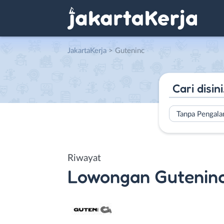
JakartaKerja
>
Guteninc
Tanpa Pengal
Riwayat
Lowongan
Gutenin