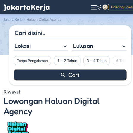
Pasang Loke
Gelap
JakartaKerja
>
Haluan Digital Agency
Lokasi
Lulusan
Tanpa Pengalaman
1 – 2 Tahun
3 – 4 Tahun
5 Tahun L
Riwayat
Lowongan
Haluan Digital
Agency