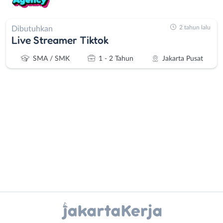
2 tahun lalu
Dibutuhkan
Live Streamer Tiktok
SMA / SMK
1 - 2 Tahun
Jakarta Pusat
Administrasi
Bebas
Ahli
(Remote
Gizi
Work)
Ahli
Bekasi
Instagram
WhatsApp
Kecantikan
Bogor
Analis
Depok
X - Twitter
Telegram
/
Jakarta
Peneliti
Barat
Kanal Lainnya..
Animator
Jakarta