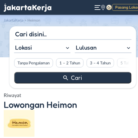
Pasang Loke
Gelap
JakartaKerja
>
Heimon
Lokasi
Lulusan
Tanpa Pengalaman
1 – 2 Tahun
3 – 4 Tahun
5 Tahun L
Riwayat
Lowongan
Heimon