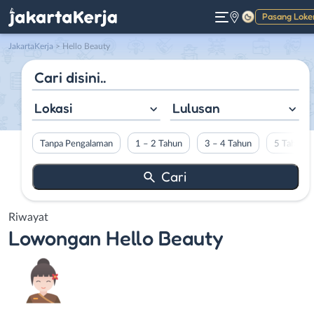
Pasang Loke
Gelap
JakartaKerja
>
Hello Beauty
Lokasi
Lulusan
Tanpa Pengalaman
1 – 2 Tahun
3 – 4 Tahun
5 Tahun L
Riwayat
Lowongan
Hello Beauty